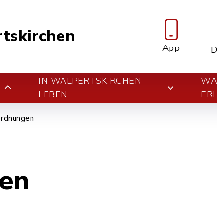
tskirchen
App
D
IN WALPERTSKIRCHEN
WA
E
LEBEN
ER
ordnungen
en