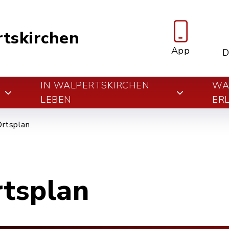
tskirchen
App
D
IN WALPERTSKIRCHEN
WA
E
LEBEN
ER
Ortsplan
rtsplan