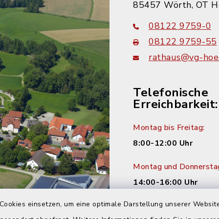
85457 Wörth, OT H
08122 9759-0
08122 9759-55
rathaus@vg-hoer
Telefonische
Erreichbarkeit:
Montag bis Freitag:
8:00-12:00 Uhr
Montag und Donnersta
14:00-16:00 Uhr
Cookies einsetzen, um eine optimale Darstellung unserer Website
Dienstag: