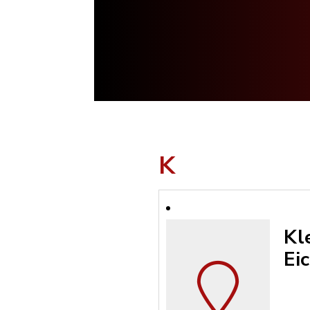
K
Kl
Ei