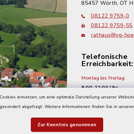
85457 Wörth, OT H
08122 9759-0
08122 9759-55
rathaus@vg-hoer
Telefonische
Erreichbarkeit:
Montag bis Freitag:
8:00-12:00 Uhr
Cookies einsetzen, um eine optimale Darstellung unserer Website
Montag und Donnersta
 gesondert abgefragt. Weitere Informationen finden Sie in unser
14:00-16:00 Uhr
Zur Kenntnis genommen
Dienstag: