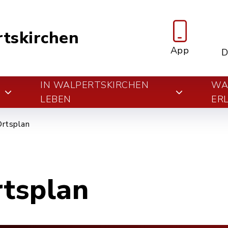
tskirchen
App
D
IN WALPERTSKIRCHEN
WA
E
LEBEN
ER
Ortsplan
rtsplan