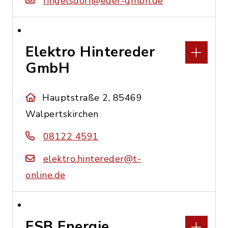
ringelsdorf@eder-gmbh.de
Elektro Hintereder
GmbH
Hauptstraße 2, 85469
Walpertskirchen
08122 4591
elektro.hintereder@t-
online.de
ESB Energie