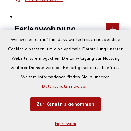
Ferienwohnung
Schmuckkasterl
Wir weisen darauf hin, dass wir technisch notwendige
Cookies einsetzen, um eine optimale Darstellung unserer
Hohenlindener Straße 44,
Website zu ermöglichen. Die Einwilligung zur Nutzung
85457 Wörth, OT Hörlkofen
weiterer Dienste wird bei Bedarf gesondert abgefragt.
Stephan Lex
Weitere Informationen finden Sie in unseren
Datenschutzhinweisen
.
08122 229147
Zur Kenntnis genommen
Financial Planing
Impressum