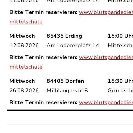
11.08.2026
Am Lodererplatz 14
Mittelsch
Bitte Termin reservieren:
www.blutspendedien
mittelschule
Mittwoch
85435 Erding
15:00 Uhr
12.08.2026
Am Lodererplatz 14
Mittelsch
Bitte Termin reservieren:
www.blutspendedien
mittelschule
Mittwoch
84405 Dorfen
15:30 Uhr
26.08.2026
Mühlangerstr. 8
Grundsch
Bitte Termin reservieren:
www.blutspendedien