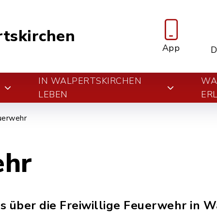
tskirchen
App
D
IN WALPERTSKIRCHEN
WA
E
LEBEN
ER
uerwehr
ehr
s über die Freiwillige Feuerwehr in 