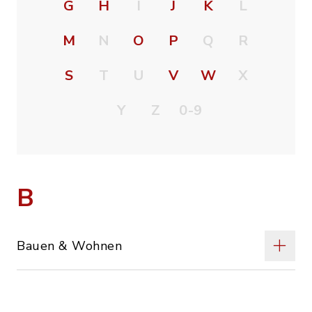
G
H
I
J
K
L
M
N
O
P
Q
R
S
T
U
V
W
X
Y
Z
0-9
B
Bauen & Wohnen