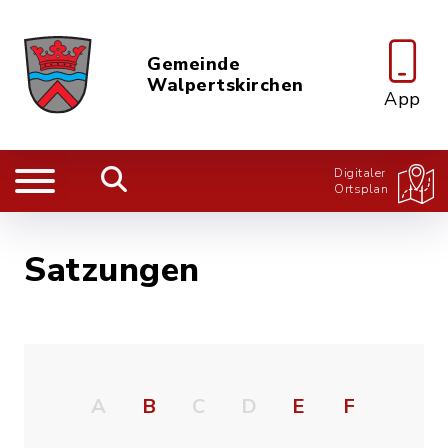
Gemeinde
Walpertskirchen
App
Digitaler
Ortsplan
Satzungen
A
B
C
D
E
F