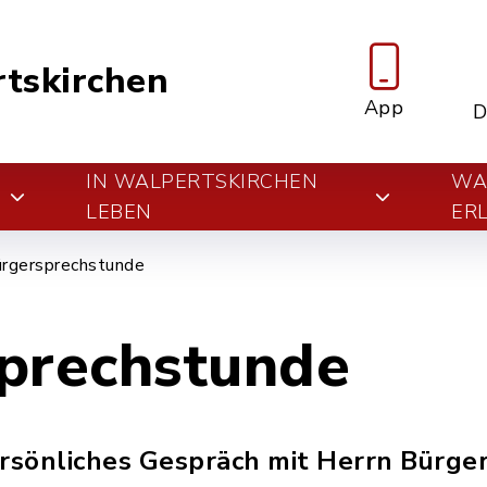
tskirchen
App
D
IN WALPERTSKIRCHEN
WA
E
LEBEN
ER
rgersprechstunde
prechstunde
ersönliches Gespräch mit Herrn Bürge