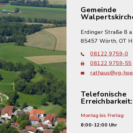
Gemeinde
Walpertskirch
Erdinger Straße 8 a
85457 Wörth, OT H
08122 9759-0
08122 9759-55
rathaus@vg-hoer
Telefonische
Erreichbarkeit:
Montag bis Freitag:
8:00-12:00 Uhr