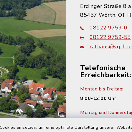
Erdinger Straße 8 a
85457 Wörth, OT H
08122 9759-0
08122 9759-55
rathaus@vg-hoer
Telefonische
Erreichbarkeit:
Montag bis Freitag:
8:00-12:00 Uhr
Montag und Donnersta
14:00-16:00 Uhr
Cookies einsetzen, um eine optimale Darstellung unserer Website