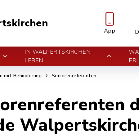
tskirchen
App
D
IN WALPERTSKIRCHEN
WA
E
LEBEN
ER
n mit Behinderung
Seniorenreferenten
iorenreferenten 
e Walpertskirch