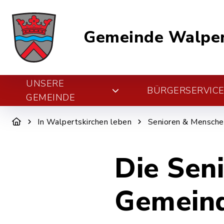
Gemeinde Walper
UNSERE
BÜRGERSERVIC
GEMEINDE
In Walpertskirchen leben
Senioren & Mensche
Die Sen
Gemeind