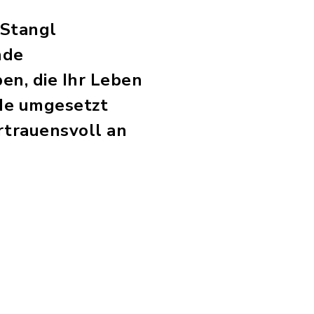
 Stangl
nde
n, die Ihr Leben
nde umgesetzt
rtrauensvoll an