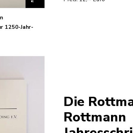
in
r 1250-Jahr-
Die Rottm
Rottmann
Jahresschr