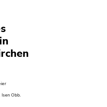
es
in
irchen
ier
 Isen Obb.