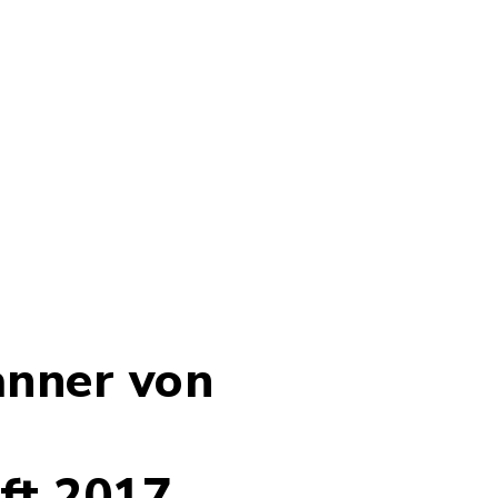
anner von
ift 2017