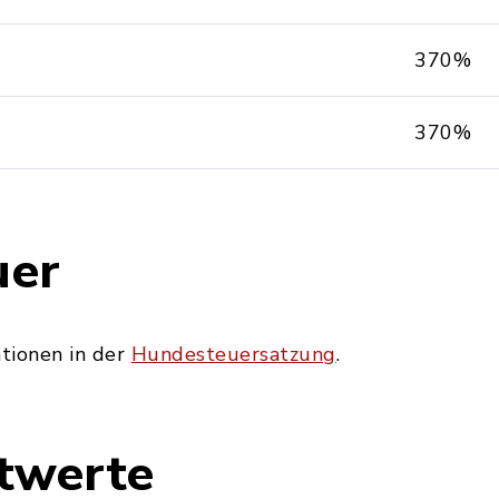
370%
370%
uer
ationen in der
Hundesteuersatzung
.
twerte