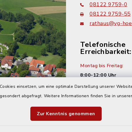
08122 9759-0
08122 9759-55
rathaus@vg-hoer
Telefonische
Erreichbarkeit:
Montag bis Freitag:
8:00-12:00 Uhr
Cookies einsetzen, um eine optimale Darstellung unserer Website
Montag und Donnersta
 gesondert abgefragt. Weitere Informationen finden Sie in unser
14:00-16:00 Uhr
Dienstag:
Zur Kenntnis genommen
14:00-18:00 Uhr