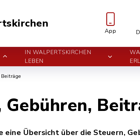
tskirchen
App
D
IN WALPERTSKIRCHEN
WA
E
LEBEN
ER
 Beiträge
, Gebühren, Beit
 eine Übersicht über die Steuern, G