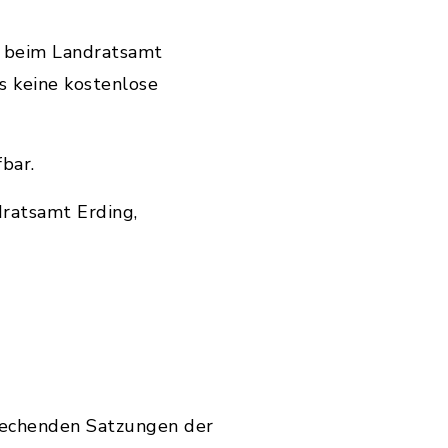
s beim Landratsamt
s keine kostenlose
bar.
dratsamt Erding,
prechenden Satzungen der