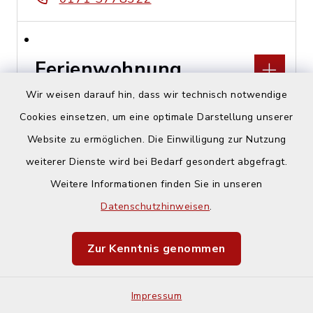
Ferienwohnung
Schmuckkasterl
Wir weisen darauf hin, dass wir technisch notwendige
Cookies einsetzen, um eine optimale Darstellung unserer
Hohenlindener Straße 44,
Website zu ermöglichen. Die Einwilligung zur Nutzung
85457 Wörth, OT Hörlkofen
weiterer Dienste wird bei Bedarf gesondert abgefragt.
Stephan Lex
Weitere Informationen finden Sie in unseren
Datenschutzhinweisen
.
08122 229147
Zur Kenntnis genommen
Financial Planing
Impressum