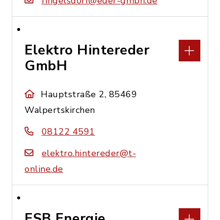
ringelsdorf@eder-gmbh.de
Elektro Hintereder
GmbH
Hauptstraße 2, 85469
Walpertskirchen
08122 4591
elektro.hintereder@t-
online.de
ESB Energie