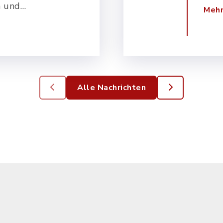
ein
n und
von 
Mehr
Gemeinde
Sonn
Alle Nachrichten