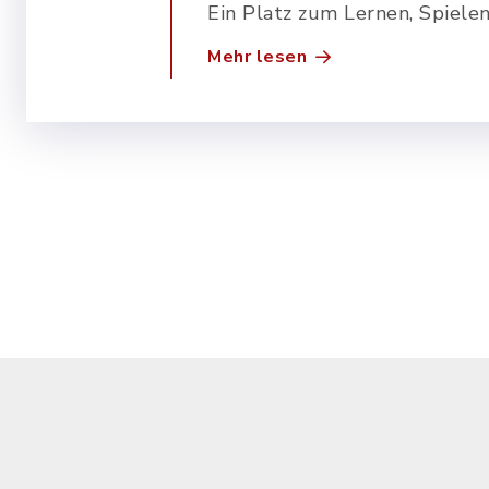
Jubiläumsspende für 
Ein Platz zum Lernen, Spiele
Herzensprojekt der 
Wohlfühlen - Spende der Sparkasse macht‘s
Mehr lesen
möglich
Walpertskirchen