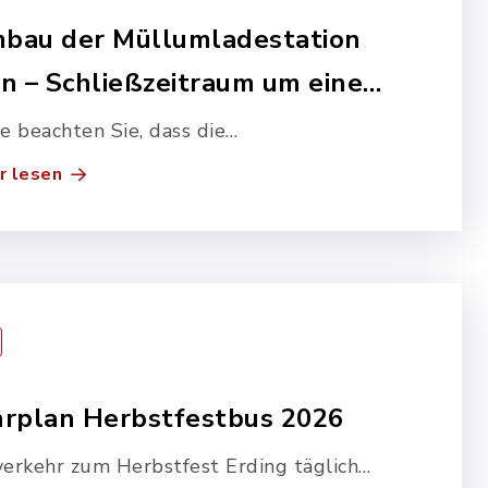
bau der Müllumladestation
en – Schließzeitraum um einen
g verlängert – Betrieb erst
te beachten Sie, dass die
eder ab Dienstag, 11.08.26
lumladestation Isen bis einschließlich
r lesen
tag, 10.08.2026 komplett geschlossen
. In dem Schließzeitraum sind keine…
hrplan Herbstfestbus 2026
erkehr zum Herbstfest Erding täglich