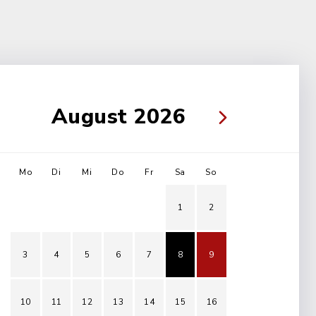
August 2026
Mo
Di
Mi
Do
Fr
Sa
So
1
2
3
4
5
6
7
8
9
10
11
12
13
14
15
16