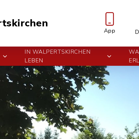
tskirchen
App
D
IN WALPERTSKIRCHEN
WA
E
LEBEN
ER