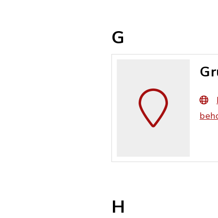
G
Gr
beho
H