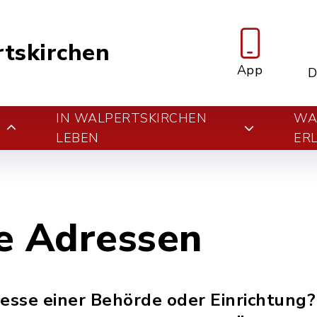
tskirchen
App
D
IN WALPERTSKIRCHEN
WA
E
LEBEN
ER
e Adressen
resse einer Behörde oder Einrichtung