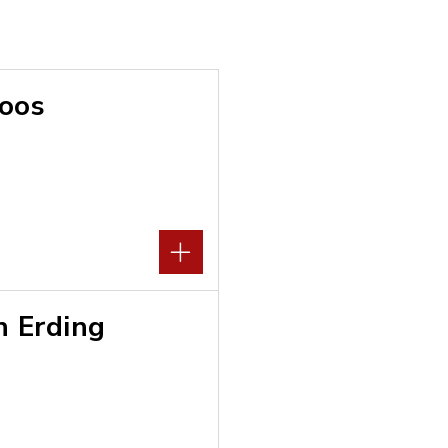
oos
n Erding