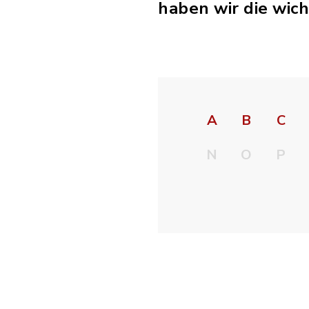
haben wir die wich
A
B
C
N
O
P