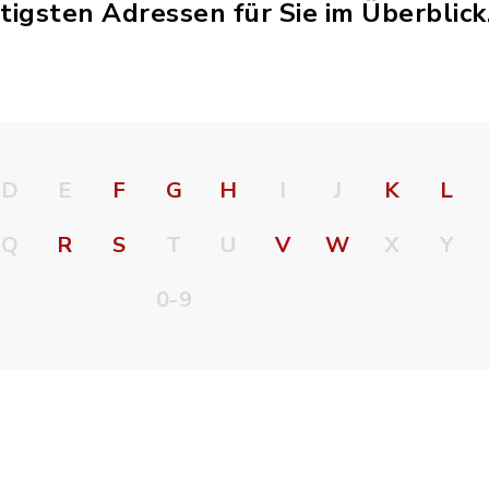
tigsten Adressen für Sie im Überblick
D
E
F
G
H
I
J
K
L
Q
R
S
T
U
V
W
X
Y
0-9