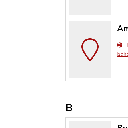
Am
beho
B