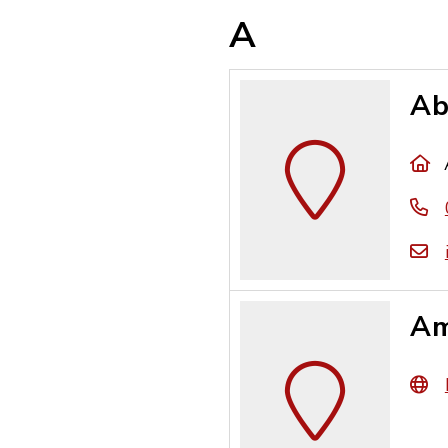
A
Ab
Am