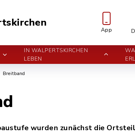
tskirchen
App
D
IN WALPERTSKIRCHEN
WA
E
LEBEN
ER
Breitband
nd
baustufe wurden zunächst die Ortsteil