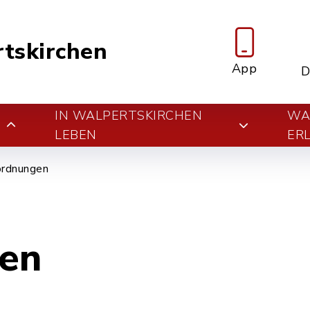
tskirchen
App
D
IN WALPERTSKIRCHEN
WA
E
LEBEN
ER
ordnungen
en