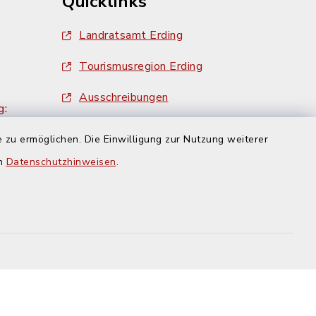
Quicklinks
Landratsamt Erding
Tourismusregion Erding
Ausschreibungen
g:
 zu ermöglichen. Die Einwilligung zur Nutzung weiterer
en
Datenschutzhinweisen
.
efreiheit
Datenschutz
Impressum
-Einstellungen