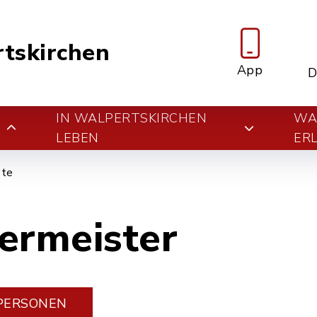
tskirchen
App
D
IN WALPERTSKIRCHEN
WA
E
LEBEN
ER
ete
ermeister
PERSONEN