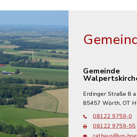
Gemeind
Gemeinde
Walpertskirch
Erdinger Straße 8 a
85457 Wörth, OT H
08122 9759-0
08122 9759-55
rathaus@vg-hoer