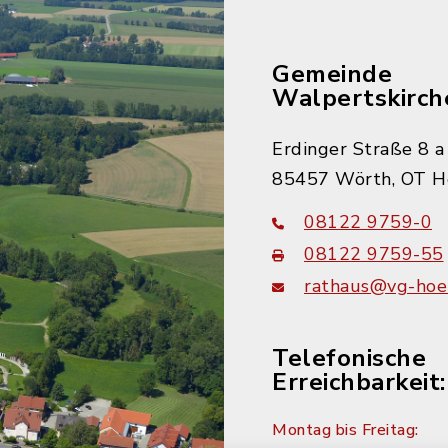
Gemeinde
Walpertskirch
Erdinger Straße 8 a
85457 Wörth, OT H
08122 9759-0
08122 9759-55
rathaus@vg-hoer
Telefonische
Erreichbarkeit:
Montag bis Freitag: