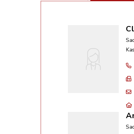
C
Sa
Kas
A
Sa