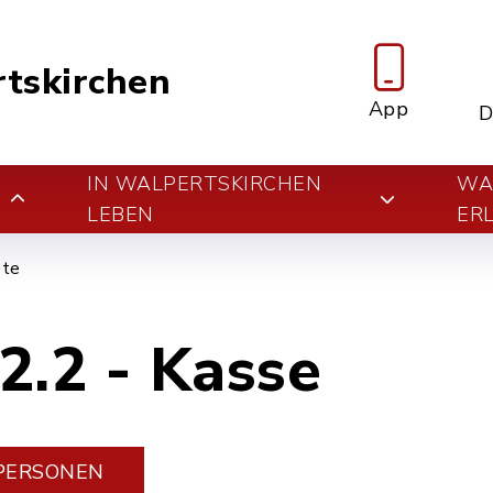
tskirchen
App
D
IN WALPERTSKIRCHEN
WA
E
LEBEN
ER
ete
2.2 - Kasse
PERSONEN