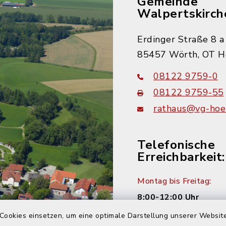
Gemeinde
Walpertskirch
Erdinger Straße 8 a
85457 Wörth, OT H
08122 9759-0
08122 9759-55
rathaus@vg-hoer
Telefonische
Erreichbarkeit:
Montag bis Freitag:
8:00-12:00 Uhr
Cookies einsetzen, um eine optimale Darstellung unserer Website
Montag und Donnersta