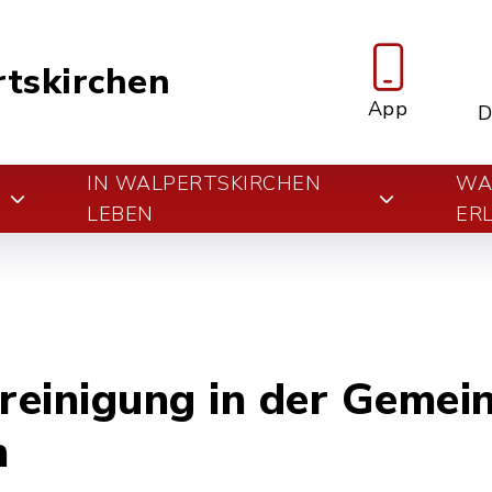
tskirchen
App
D
IN WALPERTSKIRCHEN
WA
E
LEBEN
ER
einigung in der Gemei
n