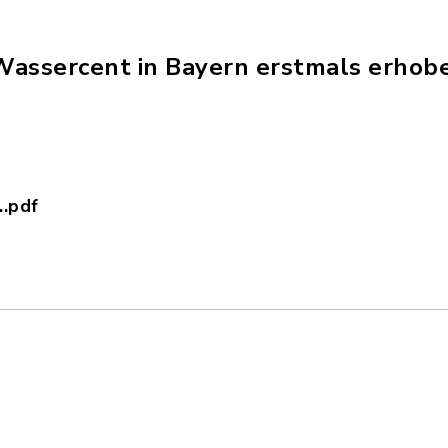
 Wassercent in Bayern erstmals erhob
.pdf
ng_Wassercent.pdf, Dateierweiterung: pdf, Date