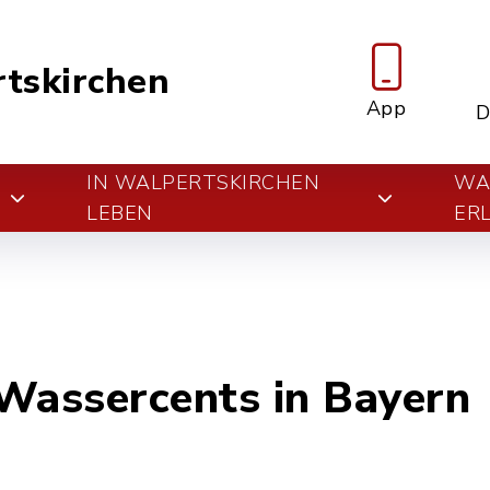
tskirchen
App
D
IN WALPERTSKIRCHEN
WA
E
LEBEN
ER
Wassercents in Bayern