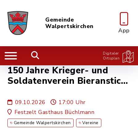
Gemeinde
Walpertskirchen
App
Digitaler
Ortsplan
150 Jahre Krieger- und
Soldatenverein Bieranstich,
Dämmerungsschießen,
geselliger Abend
09.10.2026
17:00 Uhr
Festzelt Gasthaus Büchlmann
Gemeinde Walpertskirchen
Vereine