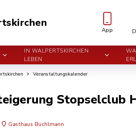
tskirchen
App
D
IN WALPERTSKIRCHEN
WA
E
LEBEN
ER
rtskirchen
Veranstaltungskalender
eigerung Stopselclub H
Gasthaus Büchlmann