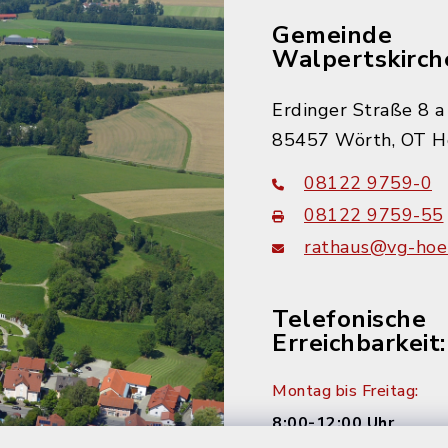
Gemeinde
Walpertskirch
Erdinger Straße 8 a
85457 Wörth, OT H
08122 9759-0
08122 9759-55
rathaus@vg-hoer
Telefonische
Erreichbarkeit:
Montag bis Freitag:
8:00-12:00 Uhr