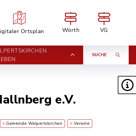
Wörth
VG
igitaler Ortsplan
LPERTSKIRCHEN
SUCHE
LEBEN
allnberg e.V.
Gemeinde Walpertskirchen
Vereine