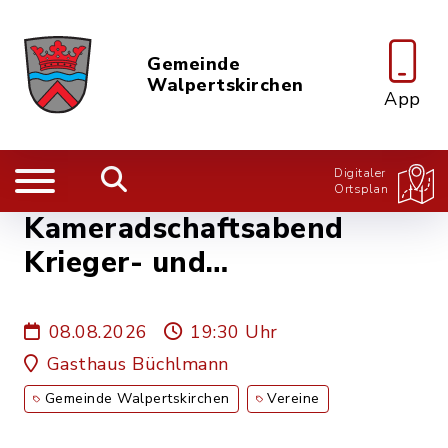
Gemeinde
Walpertskirchen
App
Digitaler
Ortsplan
Kameradschaftsabend
Krieger- und
Soldatenverein
08.08.2026
19:30 Uhr
Gasthaus Büchlmann
Gemeinde Walpertskirchen
Vereine