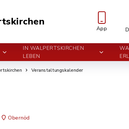
tskirchen
App
D
IN WALPERTSKIRCHEN
WA
E
LEBEN
ER
rtskirchen
Veranstaltungskalender
Obernöd