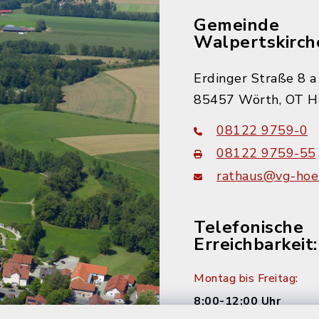
Gemeinde
Walpertskirch
Erdinger Straße 8 a
85457 Wörth, OT H
08122 9759-0
08122 9759-55
rathaus@vg-hoer
Telefonische
Erreichbarkeit:
Montag bis Freitag:
8:00-12:00 Uhr