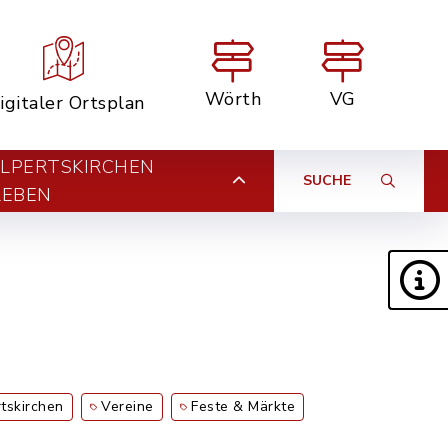
Wörth
VG
igitaler Ortsplan
LPERTSKIRCHEN
SUCHE
LEBEN
tskirchen
Vereine
Feste & Märkte