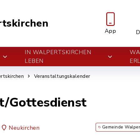
tskirchen
App
D
IN WALPERTSKIRCHEN
WA
E
LEBEN
ER
rtskirchen
Veranstaltungskalender
t/Gottesdienst
Neukirchen
Gemeinde Walper