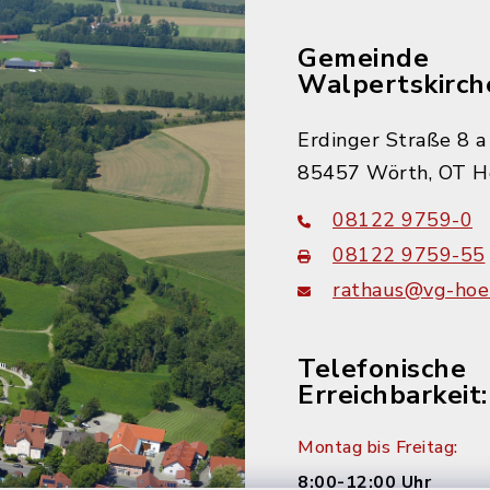
Gemeinde
Walpertskirch
Erdinger Straße 8 a
85457 Wörth, OT H
08122 9759-0
08122 9759-55
rathaus@vg-hoer
Telefonische
Erreichbarkeit:
Montag bis Freitag:
8:00-12:00 Uhr