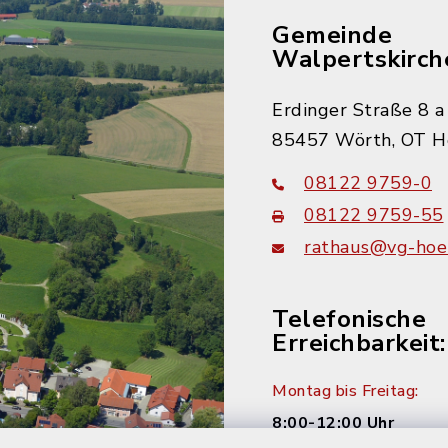
Gemeinde
Walpertskirch
Erdinger Straße 8 a
85457 Wörth, OT H
08122 9759-0
08122 9759-55
rathaus@vg-hoer
Telefonische
Erreichbarkeit:
Montag bis Freitag:
8:00-12:00 Uhr