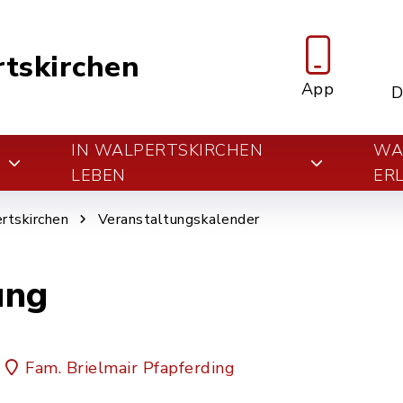
tskirchen
App
D
IN WALPERTSKIRCHEN
WA
E
LEBEN
ER
rtskirchen
Veranstaltungskalender
ung
Fam. Brielmair Pfapferding