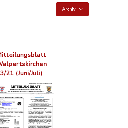
Archiv
itteilungsblatt
alpertskirchen
3/21 (Juni/Juli)