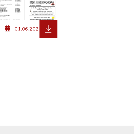
pdf, Dateierweiterung: pdf, Dateigröße: 2,27 MB)
: Mitteilungsblatt_Walpertskirchen_04.21.pdf, Date
herunterladen (Dateiname: Mitteilu
01.06.2021