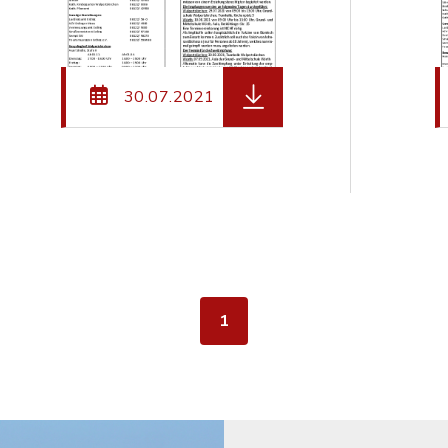
ateiname: Mitteilungsblatt_Walpertskirchen_05.21.
herunterladen (Dateiname
30.07.2021
1