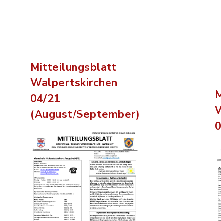
Mitteilungsblatt
Walpertskirchen
M
04/21
W
(August/September)
0