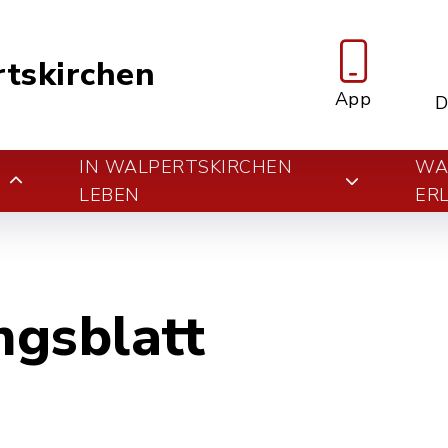
tskirchen
App
D
IN WALPERTSKIRCHEN
WA
E
LEBEN
ER
ngsblatt