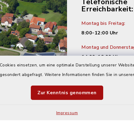
Telefonische
Erreichbarkeit:
Montag bis Freitag:
8:00-12:00 Uhr
Montag und Donnersta
14:00-16:00 Uhr
Cookies einsetzen, um eine optimale Darstellung unserer Website
Dienstag:
 gesondert abgefragt. Weitere Informationen finden Sie in unser
14:00-18:00 Uhr
Zur Kenntnis genommen
Impressum
Kontakt
Barrier
Sitemap
Cookie