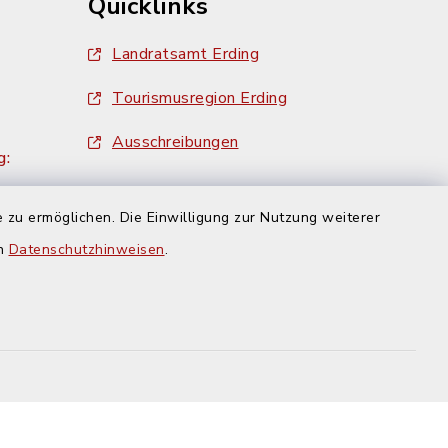
Quicklinks
Landratsamt Erding
Tourismusregion Erding
Ausschreibungen
g:
 zu ermöglichen. Die Einwilligung zur Nutzung weiterer
en
Datenschutzhinweisen
.
efreiheit
Datenschutz
Impressum
-Einstellungen