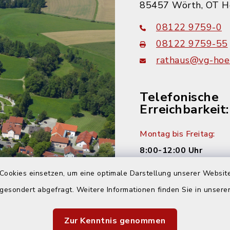
85457 Wörth, OT H
08122 9759-0
08122 9759-55
rathaus@vg-hoer
Telefonische
Erreichbarkeit:
Montag bis Freitag:
8:00-12:00 Uhr
Cookies einsetzen, um eine optimale Darstellung unserer Website
Montag und Donnersta
 gesondert abgefragt. Weitere Informationen finden Sie in unser
14:00-16:00 Uhr
Dienstag:
Zur Kenntnis genommen