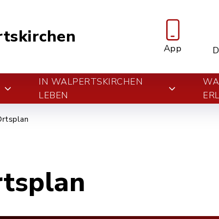
tskirchen
App
D
IN WALPERTSKIRCHEN
WA
E
LEBEN
ER
Ortsplan
rtsplan