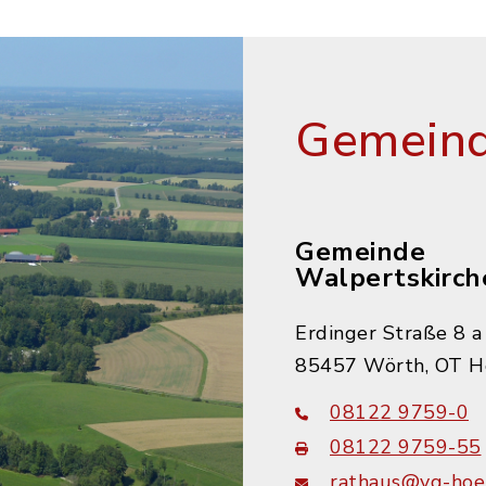
Gemeind
Gemeinde
Walpertskirch
Erdinger Straße 8 a
85457 Wörth, OT H
08122 9759-0
08122 9759-55
rathaus@vg-hoer