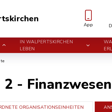
tskirchen
App
D
IN WALPERTSKIRCHEN
WA
E
LEBEN
ER
ete
 2 - Finanzwesen
DNETE ORGANISATIONSEINHEITEN
AN