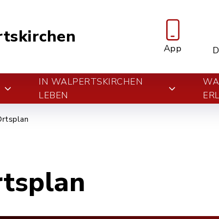
tskirchen
App
D
IN WALPERTSKIRCHEN
WA
E
LEBEN
ER
Ortsplan
rtsplan