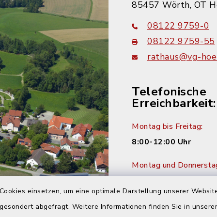
85457 Wörth, OT H
08122 9759-0
08122 9759-55
rathaus@vg-hoer
Telefonische
Erreichbarkeit:
Montag bis Freitag:
8:00-12:00 Uhr
Montag und Donnersta
14:00-16:00 Uhr
Cookies einsetzen, um eine optimale Darstellung unserer Website
Dienstag:
 gesondert abgefragt. Weitere Informationen finden Sie in unser