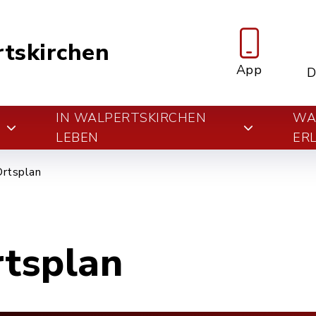
tskirchen
App
D
IN WALPERTSKIRCHEN
WA
E
LEBEN
ER
Ortsplan
rtsplan