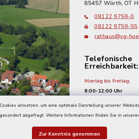
85457 Wörth, OT H
08122 9759-0
08122 9759-55
rathaus@vg-hoer
Telefonische
Erreichbarkeit:
Montag bis Freitag:
8:00-12:00 Uhr
Cookies einsetzen, um eine optimale Darstellung unserer Website
Montag und Donnersta
 gesondert abgefragt. Weitere Informationen finden Sie in unser
14:00-16:00 Uhr
Dienstag:
Zur Kenntnis genommen