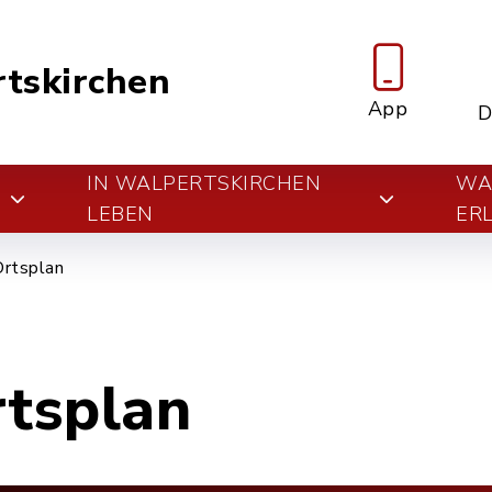
tskirchen
App
D
IN WALPERTSKIRCHEN
WA
E
LEBEN
ER
Ortsplan
rtsplan