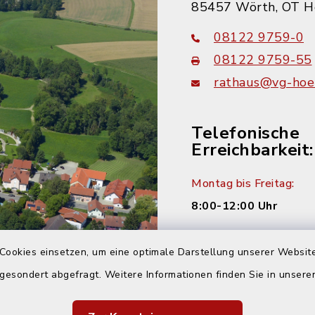
85457 Wörth, OT H
08122 9759-0
08122 9759-55
rathaus@vg-hoer
Telefonische
Erreichbarkeit:
Montag bis Freitag:
8:00-12:00 Uhr
Montag und Donnersta
Cookies einsetzen, um eine optimale Darstellung unserer Website
14:00-16:00 Uhr
 gesondert abgefragt. Weitere Informationen finden Sie in unser
Dienstag: