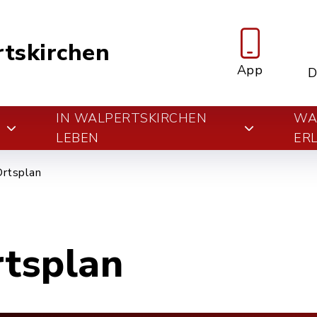
tskirchen
App
D
IN WALPERTSKIRCHEN
WA
E
LEBEN
ER
Ortsplan
rtsplan