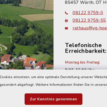
85457 Wörth, OT H
08122 9759-0
08122 9759-55
rathaus@vg-hoer
Telefonische
Erreichbarkeit:
Montag bis Freitag:
8:00-12:00 Uhr
Cookies einsetzen, um eine optimale Darstellung unserer Website
Montag und Donnersta
 gesondert abgefragt. Weitere Informationen finden Sie in unser
14:00-16:00 Uhr
Zur Kenntnis genommen
Dienstag: