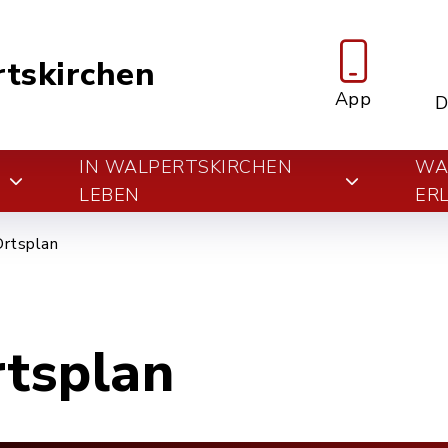
tskirchen
App
D
IN WALPERTSKIRCHEN
WA
E
LEBEN
ER
Ortsplan
rtsplan