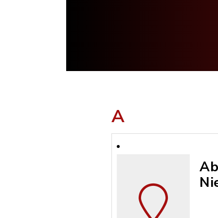
A
Ab
Ni