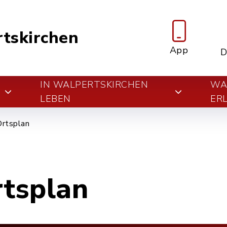
tskirchen
App
D
IN WALPERTSKIRCHEN
WA
E
LEBEN
ER
Ortsplan
rtsplan