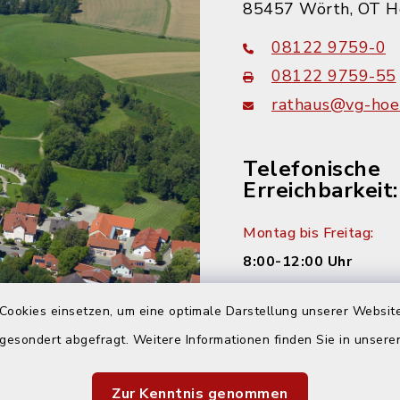
85457 Wörth, OT H
08122 9759-0
08122 9759-55
rathaus@vg-hoer
Telefonische
Erreichbarkeit:
Montag bis Freitag:
8:00-12:00 Uhr
Montag und Donnersta
Cookies einsetzen, um eine optimale Darstellung unserer Website
14:00-16:00 Uhr
 gesondert abgefragt. Weitere Informationen finden Sie in unser
Dienstag:
Zur Kenntnis genommen