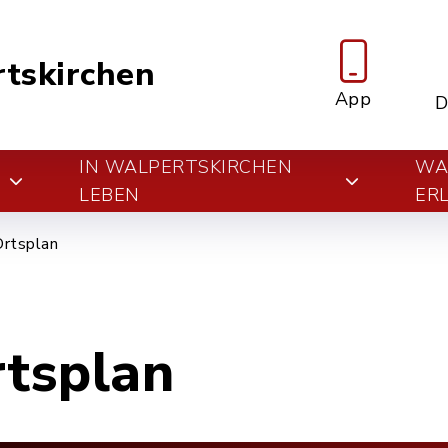
tskirchen
App
D
IN WALPERTSKIRCHEN
WA
E
LEBEN
ER
Ortsplan
rtsplan