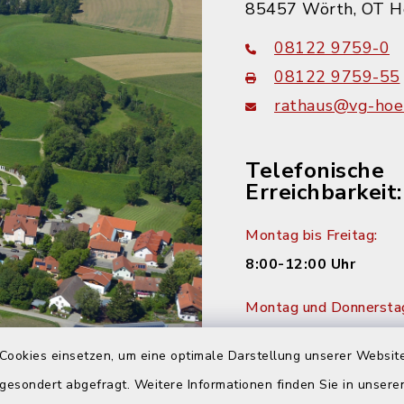
85457 Wörth, OT H
08122 9759-0
08122 9759-55
rathaus@vg-hoer
Telefonische
Erreichbarkeit:
Montag bis Freitag:
8:00-12:00 Uhr
Montag und Donnersta
14:00-16:00 Uhr
Cookies einsetzen, um eine optimale Darstellung unserer Website
Dienstag:
 gesondert abgefragt. Weitere Informationen finden Sie in unser